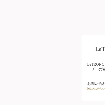
L
LeTRO
ーザーの皆
お問い合
letronc@op