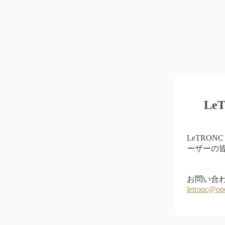
L
LeTRO
ーザーの皆
お問い合
letronc@op