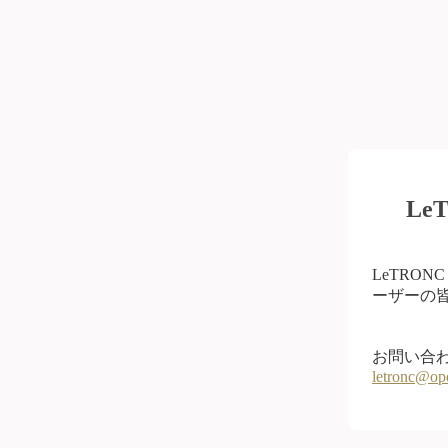
L
LeTRO
ーザーの皆
お問い合
letronc@op