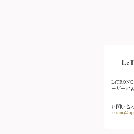
L
LeTRO
ーザーの皆
お問い合
letronc@op