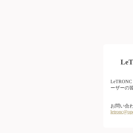
L
LeTRO
ーザーの皆
お問い合
letronc@op