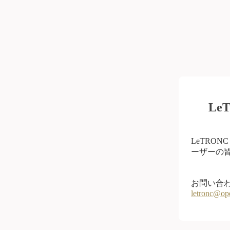
L
LeTRO
ーザーの皆
お問い合
letronc@op